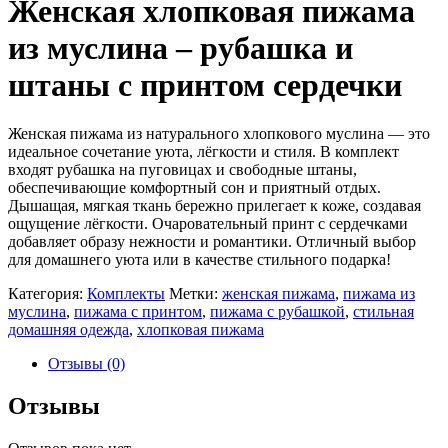
Женская хлопковая пижама
из муслина – рубашка и
штаны с принтом сердечки
Женская пижама из натурального хлопкового муслина — это
идеальное сочетание уюта, лёгкости и стиля. В комплект
входят рубашка на пуговицах и свободные штаны,
обеспечивающие комфортный сон и приятный отдых.
Дышащая, мягкая ткань бережно прилегает к коже, создавая
ощущение лёгкости. Очаровательный принт с сердечками
добавляет образу нежности и романтики. Отличный выбор
для домашнего уюта или в качестве стильного подарка!
Категория:
Комплекты
Метки:
женская пижама
,
пижама из
муслина
,
пижама с принтом
,
пижама с рубашкой
,
стильная
домашняя одежда
,
хлопковая пижама
Отзывы (0)
Отзывы